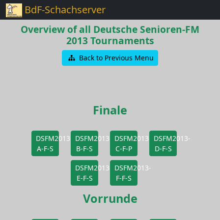
BdF-Schachserver
Overview of all Deutsche Senioren-FM
2013 Tournaments
Back to Previous Menu
Finale
DSFM2013-
DSFM2013-
DSFM2013-
DSFM2013-
A-F-S
B-F-S
C-F-P
D-F-S
DSFM2013-
DSFM2013-
E-F-S
F-F-S
Vorrunde