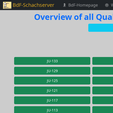
BdF-Schachserver
BdF-Homepage
Overview of all Qu
JU-133
JU-129
JU-125
JU-121
JU-117
JU-113