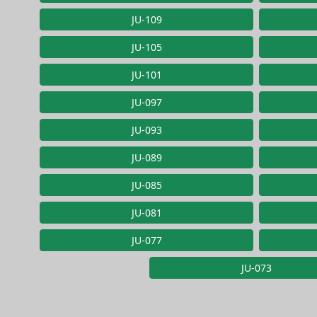
JU-109
JU-105
JU-101
JU-097
JU-093
JU-089
JU-085
JU-081
JU-077
JU-073