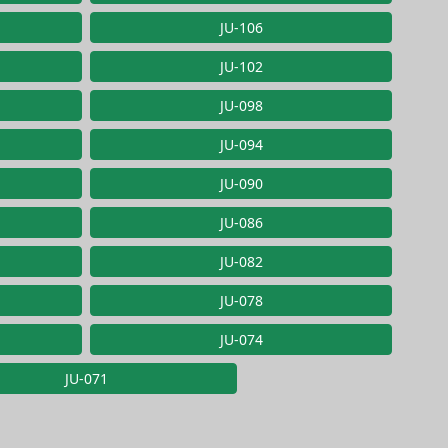
JU-106
JU-102
JU-098
JU-094
JU-090
JU-086
JU-082
JU-078
JU-074
JU-071