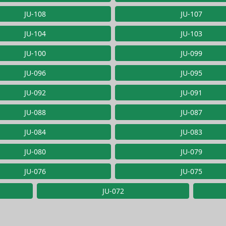
JU-108
JU-107
JU-104
JU-103
JU-100
JU-099
JU-096
JU-095
JU-092
JU-091
JU-088
JU-087
JU-084
JU-083
JU-080
JU-079
JU-076
JU-075
JU-072