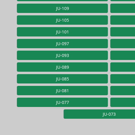
JU-109
JU-105
JU-101
JU-097
JU-093
JU-089
JU-085
JU-081
JU-077
JU-073