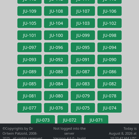
JU-109
JU-108
JU-107
JU-106
JU-105
JU-104
JU-103
JU-102
JU-101
JU-100
JU-099
JU-098
JU-097
JU-096
JU-095
JU-094
JU-093
JU-092
JU-091
JU-090
JU-089
JU-088
JU-087
JU-086
JU-085
JU-084
JU-083
JU-082
JU-081
JU-080
JU-079
JU-078
JU-077
JU-076
JU-075
JU-074
JU-073
JU-072
JU-071
©Copyrights by Dr
Not logged into the
Today is
Ortwin Pätzold, 2008-
server
August 8, 2026 at
2025 , all rights reserved
Version 4.6.0 - build
10:33:47 AM UTC