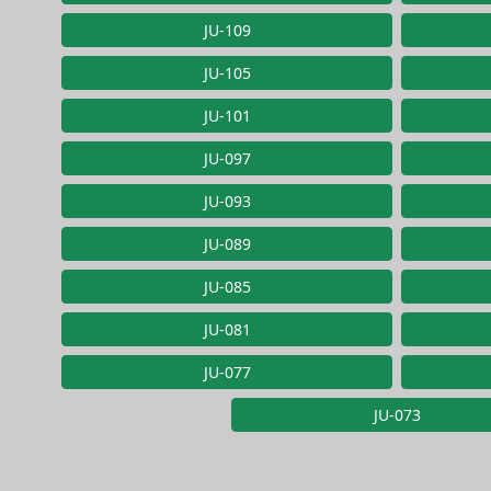
JU-109
JU-105
JU-101
JU-097
JU-093
JU-089
JU-085
JU-081
JU-077
JU-073