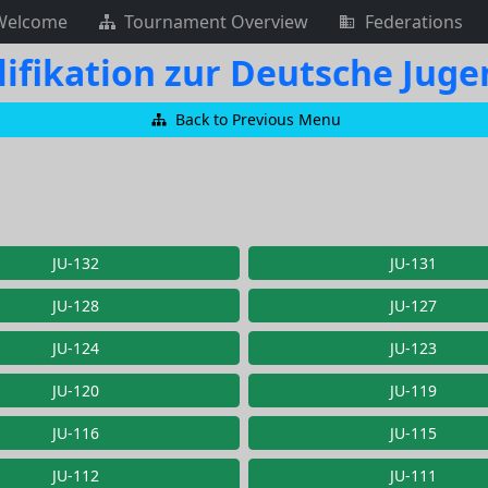
Welcome
Tournament Overview
Federations
alifikation zur Deutsche Ju
Back to Previous Menu
JU-132
JU-131
JU-128
JU-127
JU-124
JU-123
JU-120
JU-119
JU-116
JU-115
JU-112
JU-111