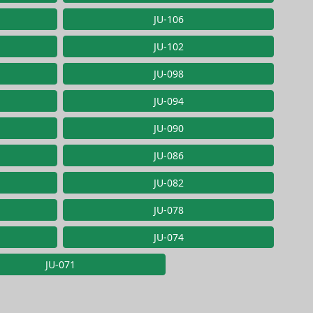
JU-106
JU-102
JU-098
JU-094
JU-090
JU-086
JU-082
JU-078
JU-074
JU-071