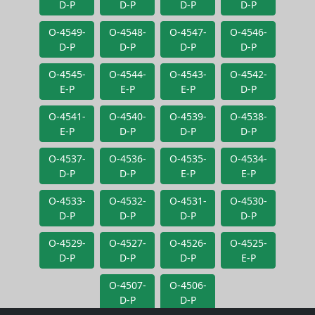
D-P
D-P
D-P
D-P
O-4549-
O-4548-
O-4547-
O-4546-
D-P
D-P
D-P
D-P
O-4545-
O-4544-
O-4543-
O-4542-
E-P
E-P
E-P
D-P
O-4541-
O-4540-
O-4539-
O-4538-
E-P
D-P
D-P
D-P
O-4537-
O-4536-
O-4535-
O-4534-
D-P
D-P
E-P
E-P
O-4533-
O-4532-
O-4531-
O-4530-
D-P
D-P
D-P
D-P
O-4529-
O-4527-
O-4526-
O-4525-
D-P
D-P
D-P
E-P
O-4507-
O-4506-
D-P
D-P