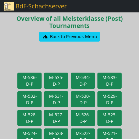
BdF-Schachserver
Overview of all Meisterklasse (Post)
Tournaments
Back to Previous Menu
M-536-
M-535-
M-534-
M-533-
D-P
D-P
D-P
D-P
M-532-
M-531-
M-530-
M-529-
D-P
D-P
D-P
D-P
M-528-
M-527-
M-526-
M-525-
D-P
D-P
D-P
D-P
M-524-
M-523-
M-522-
M-521-