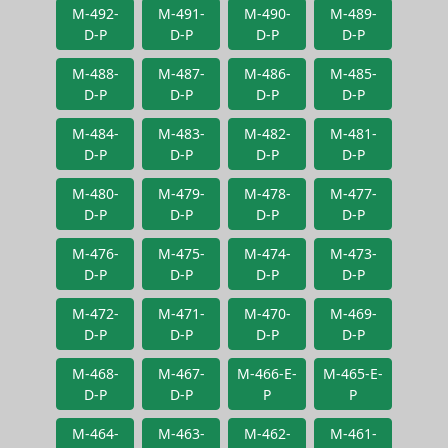
M-492-
M-491-
M-490-
M-489-
D-P
D-P
D-P
D-P
M-488-
M-487-
M-486-
M-485-
D-P
D-P
D-P
D-P
M-484-
M-483-
M-482-
M-481-
D-P
D-P
D-P
D-P
M-480-
M-479-
M-478-
M-477-
D-P
D-P
D-P
D-P
M-476-
M-475-
M-474-
M-473-
D-P
D-P
D-P
D-P
M-472-
M-471-
M-470-
M-469-
D-P
D-P
D-P
D-P
M-468-
M-467-
M-466-E-
M-465-E-
D-P
D-P
P
P
M-464-
M-463-
M-462-
M-461-