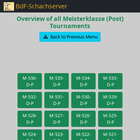
BdF-Schachserver
Overview of all Meisterklasse (Post)
Tournaments
Back to Previous Menu
M-536-
M-535-
M-534-
M-533-
D-P
D-P
D-P
D-P
M-532-
M-531-
M-530-
M-529-
D-P
D-P
D-P
D-P
M-528-
M-527-
M-526-
M-525-
D-P
D-P
D-P
D-P
M-524-
M-523-
M-522-
M-521-