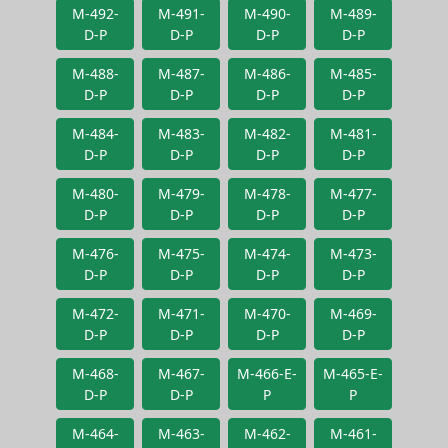
M-492-
M-491-
M-490-
M-489-
D-P
D-P
D-P
D-P
M-488-
M-487-
M-486-
M-485-
D-P
D-P
D-P
D-P
M-484-
M-483-
M-482-
M-481-
D-P
D-P
D-P
D-P
M-480-
M-479-
M-478-
M-477-
D-P
D-P
D-P
D-P
M-476-
M-475-
M-474-
M-473-
D-P
D-P
D-P
D-P
M-472-
M-471-
M-470-
M-469-
D-P
D-P
D-P
D-P
M-468-
M-467-
M-466-E-
M-465-E-
D-P
D-P
P
P
M-464-
M-463-
M-462-
M-461-