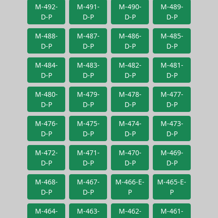
M-492-
M-491-
M-490-
M-489-
D-P
D-P
D-P
D-P
M-488-
M-487-
M-486-
M-485-
D-P
D-P
D-P
D-P
M-484-
M-483-
M-482-
M-481-
D-P
D-P
D-P
D-P
M-480-
M-479-
M-478-
M-477-
D-P
D-P
D-P
D-P
M-476-
M-475-
M-474-
M-473-
D-P
D-P
D-P
D-P
M-472-
M-471-
M-470-
M-469-
D-P
D-P
D-P
D-P
M-468-
M-467-
M-466-E-
M-465-E-
D-P
D-P
P
P
M-464-
M-463-
M-462-
M-461-