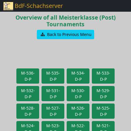
BdF-Schachserver
Overview of all Meisterklasse (Post)
Tournaments
Back to Previous Menu
M-536-
M-535-
M-534-
M-533-
D-P
D-P
D-P
D-P
M-532-
M-531-
M-530-
M-529-
D-P
D-P
D-P
D-P
M-528-
M-527-
M-526-
M-525-
D-P
D-P
D-P
D-P
M-524-
M-523-
M-522-
M-521-