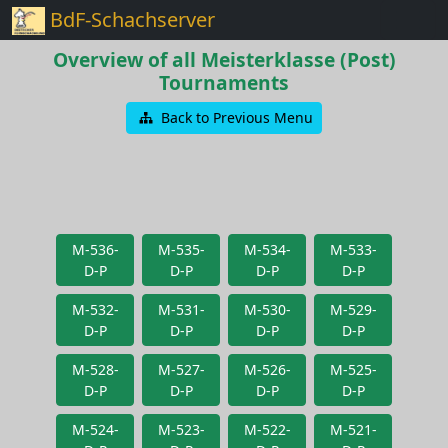
BdF-Schachserver
Overview of all Meisterklasse (Post)
Tournaments
Back to Previous Menu
M-536-
M-535-
M-534-
M-533-
D-P
D-P
D-P
D-P
M-532-
M-531-
M-530-
M-529-
D-P
D-P
D-P
D-P
M-528-
M-527-
M-526-
M-525-
D-P
D-P
D-P
D-P
M-524-
M-523-
M-522-
M-521-