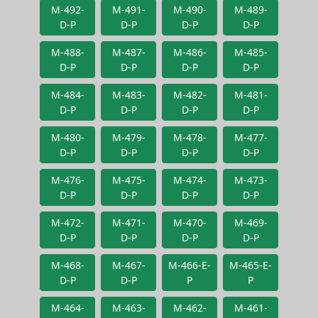
M-492-
M-491-
M-490-
M-489-
D-P
D-P
D-P
D-P
M-488-
M-487-
M-486-
M-485-
D-P
D-P
D-P
D-P
M-484-
M-483-
M-482-
M-481-
D-P
D-P
D-P
D-P
M-480-
M-479-
M-478-
M-477-
D-P
D-P
D-P
D-P
M-476-
M-475-
M-474-
M-473-
D-P
D-P
D-P
D-P
M-472-
M-471-
M-470-
M-469-
D-P
D-P
D-P
D-P
M-468-
M-467-
M-466-E-
M-465-E-
D-P
D-P
P
P
M-464-
M-463-
M-462-
M-461-