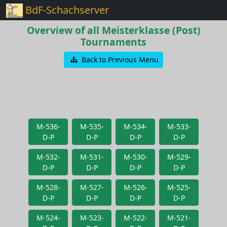
BdF-Schachserver
Overview of all Meisterklasse (Post)
Tournaments
Back to Previous Menu
M-536-
M-535-
M-534-
M-533-
D-P
D-P
D-P
D-P
M-532-
M-531-
M-530-
M-529-
D-P
D-P
D-P
D-P
M-528-
M-527-
M-526-
M-525-
D-P
D-P
D-P
D-P
M-524-
M-523-
M-522-
M-521-