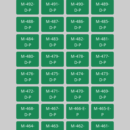
M-492-
M-491-
M-490-
M-489-
D-P
D-P
D-P
D-P
M-488-
M-487-
M-486-
M-485-
D-P
D-P
D-P
D-P
M-484-
M-483-
M-482-
M-481-
D-P
D-P
D-P
D-P
M-480-
M-479-
M-478-
M-477-
D-P
D-P
D-P
D-P
M-476-
M-475-
M-474-
M-473-
D-P
D-P
D-P
D-P
M-472-
M-471-
M-470-
M-469-
D-P
D-P
D-P
D-P
M-468-
M-467-
M-466-E-
M-465-E-
D-P
D-P
P
P
M-464-
M-463-
M-462-
M-461-