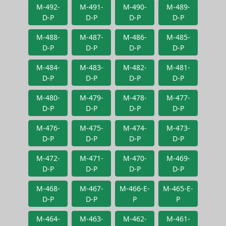
M-492-
M-491-
M-490-
M-489-
D-P
D-P
D-P
D-P
M-488-
M-487-
M-486-
M-485-
D-P
D-P
D-P
D-P
M-484-
M-483-
M-482-
M-481-
D-P
D-P
D-P
D-P
M-480-
M-479-
M-478-
M-477-
D-P
D-P
D-P
D-P
M-476-
M-475-
M-474-
M-473-
D-P
D-P
D-P
D-P
M-472-
M-471-
M-470-
M-469-
D-P
D-P
D-P
D-P
M-468-
M-467-
M-466-E-
M-465-E-
D-P
D-P
P
P
M-464-
M-463-
M-462-
M-461-