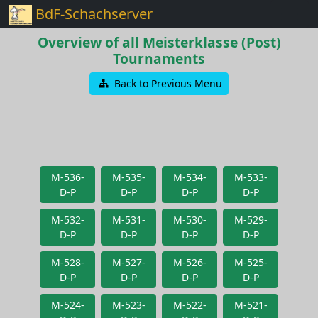
BdF-Schachserver
Overview of all Meisterklasse (Post)
Tournaments
Back to Previous Menu
M-536-
M-535-
M-534-
M-533-
D-P
D-P
D-P
D-P
M-532-
M-531-
M-530-
M-529-
D-P
D-P
D-P
D-P
M-528-
M-527-
M-526-
M-525-
D-P
D-P
D-P
D-P
M-524-
M-523-
M-522-
M-521-