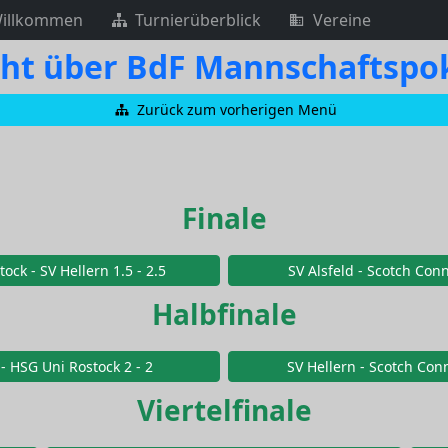
illkommen
Turnierüberblick
Vereine
cht über BdF Mannschaftspok
Zurück zum vorherigen Menü
Finale
ock - SV Hellern 1.5 - 2.5
SV Alsfeld - Scotch Conn
Halbfinale
 - HSG Uni Rostock 2 - 2
SV Hellern - Scotch Conn
Viertelfinale