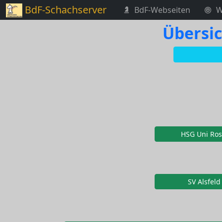
BdF-Schachserver
BdF-Webseiten
W
Übersi
HSG Uni Rost
SV Alsfeld