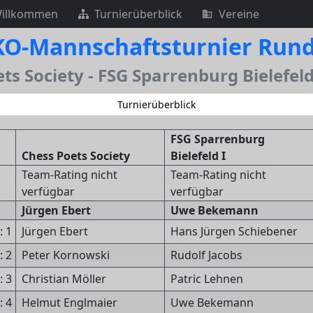
illkommen
Turnierüberblick
Vereine
 KO-Mannschaftsturnier Rund
ts Society - FSG Sparrenburg Bielefeld I
Turnierüberblick
FSG Sparrenburg
Chess Poets Society
Bielefeld I
Team-Rating nicht
Team-Rating nicht
verfügbar
verfügbar
Jürgen Ebert
Uwe Bekemann
: 1
Jürgen Ebert
Hans Jürgen Schiebener
: 2
Peter Kornowski
Rudolf Jacobs
: 3
Christian Möller
Patric Lehnen
: 4
Helmut Englmaier
Uwe Bekemann