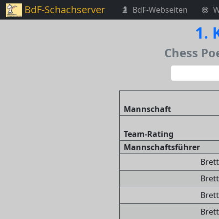
BdF-Schachserver
BdF-Webseiten
W
1.
Chess Poe
Mannschaft
Team-Rating
Mannschaftsführer
Brett
Brett
Brett
Brett