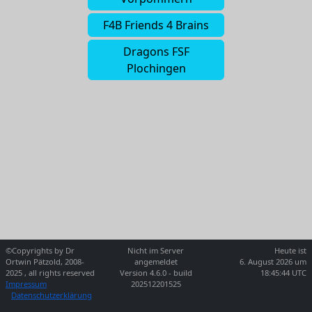
F4B Friends 4 Brains
Dragons FSF
Plochingen
©Copyrights by Dr
Nicht im Server
Heute ist
Ortwin Pätzold, 2008-
angemeldet
6. August 2026 um
2025 , all rights reserved
Version 4.6.0 - build
18:45:44 UTC
Impressum
202512201525
Datenschutzerklärung