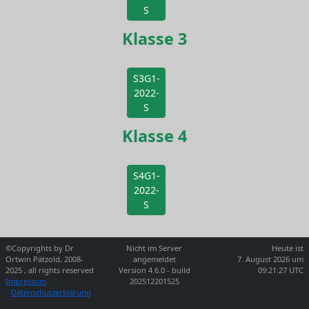
S
Klasse 3
S3G1-
2022-
S
Klasse 4
S4G1-
2022-
S
©Copyrights by Dr
Nicht im Server
Heute ist
Ortwin Pätzold, 2008-
angemeldet
7. August 2026 um
2025 , all rights reserved
Version 4.6.0 - build
09:21:27 UTC
Impressum
202512201525
Datenschutzerklärung