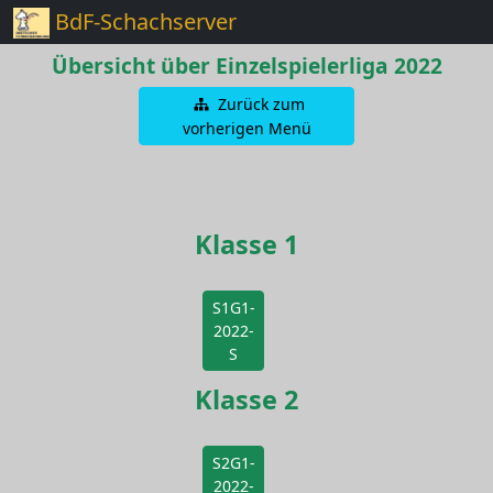
BdF-Schachserver
Übersicht über Einzelspielerliga 2022
Zurück zum
vorherigen Menü
Klasse 1
S1G1-
2022-
S
Klasse 2
S2G1-
2022-