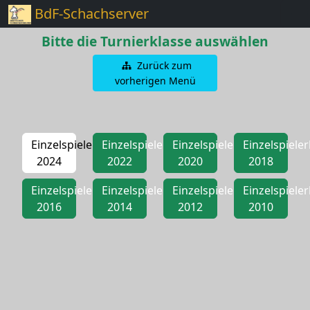
BdF-Schachserver
Bitte die Turnierklasse auswählen
Zurück zum
vorherigen Menü
Einzelspielerliga
Einzelspielerliga
Einzelspielerliga
Einzelspieler
2024
2022
2020
2018
Einzelspielerliga
Einzelspielerliga
Einzelspielerliga
Einzelspieler
2016
2014
2012
2010