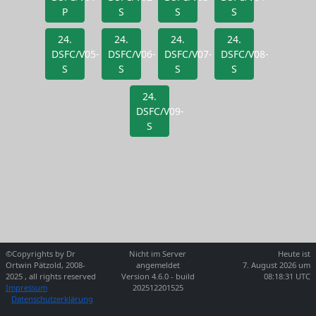
P
S
S
S
24.
24.
24.
24.
DSFC/V05-
DSFC/V06-
DSFC/V07-
DSFC/V08-
S
S
S
S
24.
DSFC/V09-
S
©Copyrights by Dr
Nicht im Server
Heute ist
Ortwin Pätzold, 2008-
angemeldet
7. August 2026 um
2025 , all rights reserved
Version 4.6.0 - build
08:18:31 UTC
Impressum
202512201525
Datenschutzerklärung