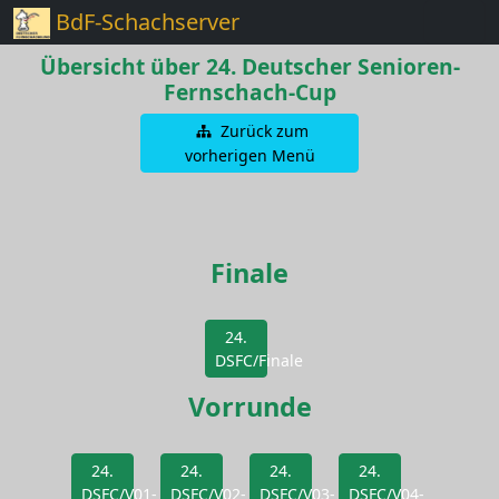
BdF-Schachserver
Übersicht über 24. Deutscher Senioren-
Fernschach-Cup
Zurück zum
vorherigen Menü
Finale
24.
DSFC/Finale
Vorrunde
24.
24.
24.
24.
DSFC/V01-
DSFC/V02-
DSFC/V03-
DSFC/V04-