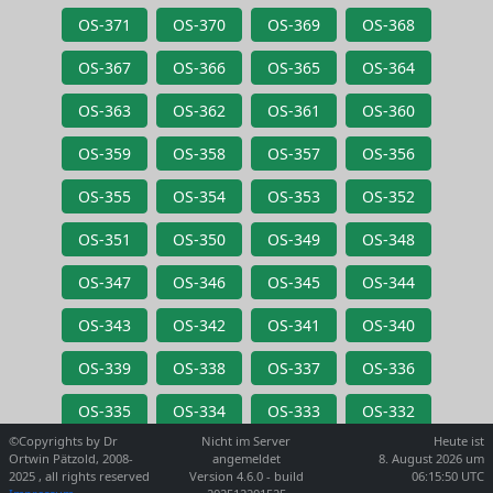
OS-371
OS-370
OS-369
OS-368
OS-367
OS-366
OS-365
OS-364
OS-363
OS-362
OS-361
OS-360
OS-359
OS-358
OS-357
OS-356
OS-355
OS-354
OS-353
OS-352
OS-351
OS-350
OS-349
OS-348
OS-347
OS-346
OS-345
OS-344
OS-343
OS-342
OS-341
OS-340
OS-339
OS-338
OS-337
OS-336
OS-335
OS-334
OS-333
OS-332
©Copyrights by Dr
Nicht im Server
Heute ist
Ortwin Pätzold, 2008-
angemeldet
8. August 2026 um
2025 , all rights reserved
Version 4.6.0 - build
06:15:50 UTC