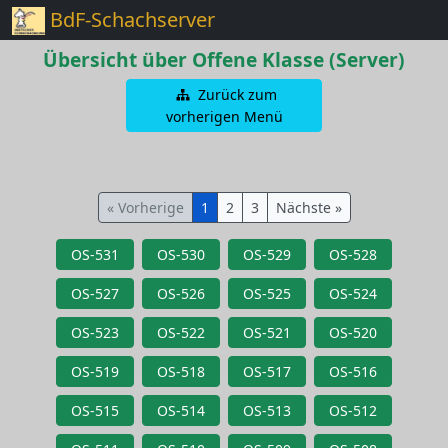
BdF-Schachserver
Übersicht über Offene Klasse (Server)
Zurück zum
vorherigen Menü
« Vorherige
1
2
3
Nächste »
OS-531
OS-530
OS-529
OS-528
OS-527
OS-526
OS-525
OS-524
OS-523
OS-522
OS-521
OS-520
OS-519
OS-518
OS-517
OS-516
OS-515
OS-514
OS-513
OS-512