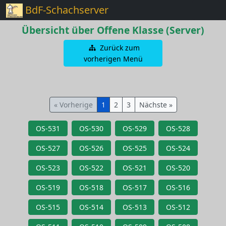
BdF-Schachserver
Übersicht über Offene Klasse (Server)
Zurück zum
vorherigen Menü
« Vorherige
1
2
3
Nächste »
OS-531
OS-530
OS-529
OS-528
OS-527
OS-526
OS-525
OS-524
OS-523
OS-522
OS-521
OS-520
OS-519
OS-518
OS-517
OS-516
OS-515
OS-514
OS-513
OS-512