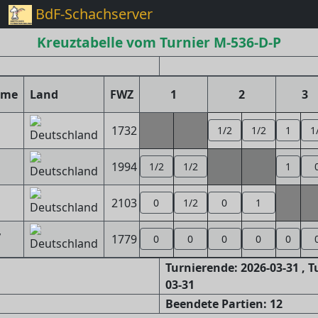
BdF-Schachserver
Kreuztabelle vom Turnier M-536-D-P
ame
Land
FWZ
1
2
3
1732
1/2
1/2
1
1
1994
1/2
1/2
1
2103
0
1/2
0
1
,
1779
0
0
0
0
0
Turnierende: 2026-03-31 , 
03-31
Beendete Partien: 12