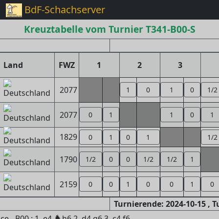
BdF-Schachserver
Kreuztabelle vom Turnier T341-B00-S
Land
FWZ
1
2
3
2077
1
0
1
0
1/2
2077
0
1
1
0
1
1829
0
1
0
1
1/2
1790
1/2
0
0
1/2
1/2
1
2159
0
0
1
0
0
1
0
Turnierende: 2024-10-15 , 
♞
 - B00 : 1. e4
h6 2. d4 g6 3. c4 f6