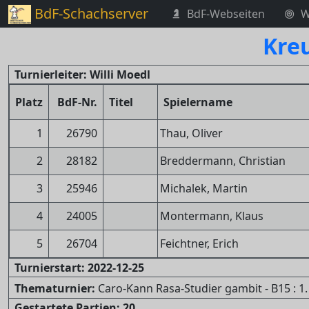
BdF-Schachserver
BdF-Webseiten
W
Kreu
Turnierleiter: Willi Moedl
Platz
BdF-Nr.
Titel
Spielername
1
26790
Thau, Oliver
2
28182
Breddermann, Christian
3
25946
Michalek, Martin
4
24005
Montermann, Klaus
5
26704
Feichtner, Erich
Turnierstart: 2022-12-25
Thematurnier:
Caro-Kann Rasa-Studier gambit - B15 : 1. 
Gestartete Partien: 20