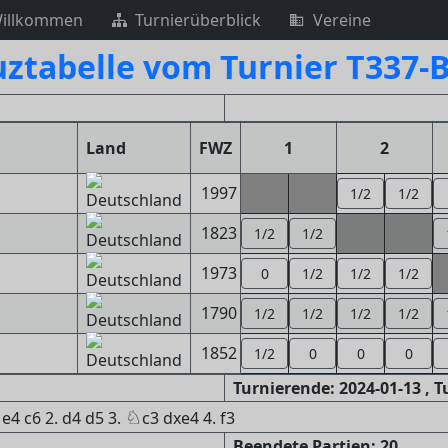
illkommen
Turnierüberblick
Vereine
ztabelle vom Turnier T337-
Land
FWZ
1
2
1997
1/2
1/2
1823
1/2
1/2
1973
0
1/2
1/2
1/2
1790
1/2
1/2
1/2
1/2
1852
1/2
0
0
0
Turnierende: 2024-01-13 , 
♘
e4 c6 2. d4 d5 3.
c3 dxe4 4. f3
Beendete Partien: 20