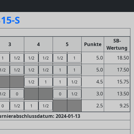
B15-S
SB-
3
4
5
Punkte
Wertung
5.0
18.50
1
1/2
1/2
1/2
1/2
1
5.0
17.50
1/2
1/2
1/2
1/2
1
1
4.5
15.75
1/2
1
1
1/2
3.0
13.50
1/2
0
0
1/2
2.5
9.25
0
1/2
1
1/2
Turnierabschlussdatum: 2024-01-13