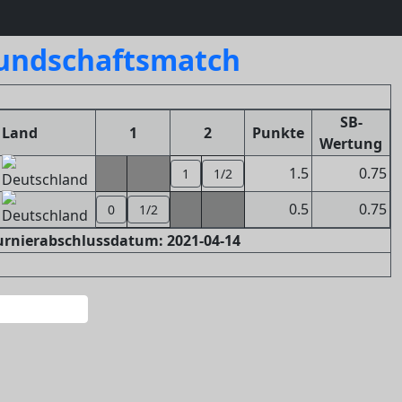
eundschaftsmatch
SB-
Land
1
2
Punkte
Wertung
1.5
0.75
1
1/2
0.5
0.75
0
1/2
Turnierabschlussdatum: 2021-04-14