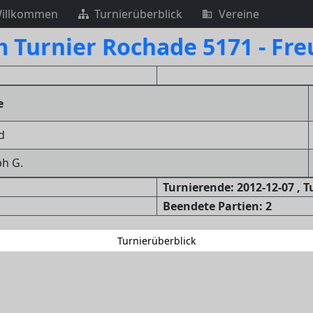
illkommen
Turnierüberblick
Vereine
m Turnier Rochade 5171 - Fr
e
d
h G.
Turnierende: 2012-12-07 , 
Beendete Partien: 2
Turnierüberblick