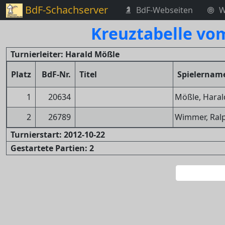
BdF-Schachserver
BdF-Webseiten
W
Kreuztabelle vo
Turnierleiter: Harald Mößle
Platz
BdF-Nr.
Titel
Spielernam
1
20634
Mößle, Haral
2
26789
Wimmer, Ralp
Turnierstart: 2012-10-22
Gestartete Partien: 2