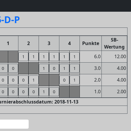
6-D-P
SB-
1
2
3
4
Punkte
Wertung
6.0
12.00
1
1
1
1
1
1
3.0
4.00
0
0
1
0
1
1
2.0
4.00
0
0
0
1
0
1
1.0
2.00
0
0
0
0
1
0
Turnierabschlussdatum: 2018-11-13