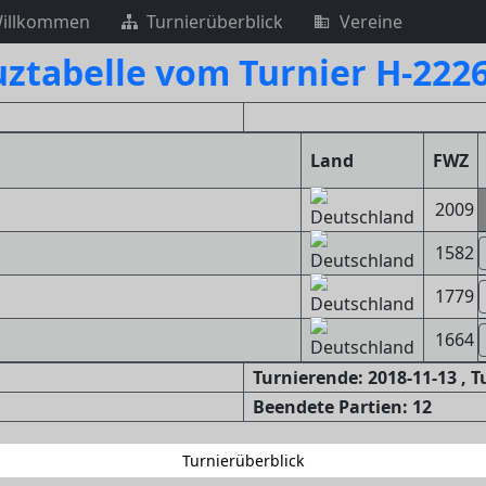
illkommen
Turnierüberblick
Vereine
ztabelle vom Turnier H-222
Land
FWZ
2009
1582
1779
1664
Turnierende: 2018-11-13 , 
Beendete Partien: 12
Turnierüberblick