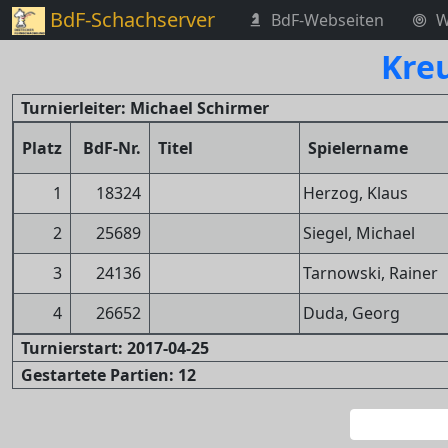
BdF-Schachserver
BdF-Webseiten
W
Kreu
Turnierleiter: Michael Schirmer
Platz
BdF-Nr.
Titel
Spielername
1
18324
Herzog, Klaus
2
25689
Siegel, Michael
3
24136
Tarnowski, Rainer
4
26652
Duda, Georg
Turnierstart: 2017-04-25
Gestartete Partien: 12