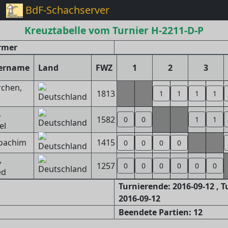
BdF-Schachserver
Kreuztabelle vom Turnier H-2211-D-P
irmer
lername
Land
FWZ
1
2
3
rchen,
1813
1
1
1
1
,
1582
0
0
1
1
el
Joachim
1415
0
0
0
0
,
1257
0
0
0
0
0
0
ed
Turnierende: 2016-09-12 , 
2016-09-12
Beendete Partien: 12