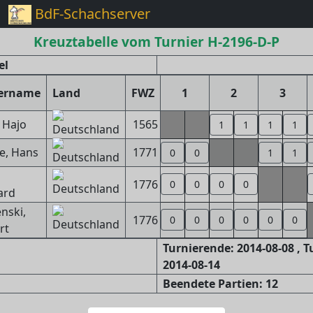
BdF-Schachserver
Kreuztabelle vom Turnier H-2196-D-P
el
lername
Land
FWZ
1
2
3
 Hajo
1565
1
1
1
1
e, Hans
1771
0
0
1
1
1776
0
0
0
0
ard
nski,
1776
0
0
0
0
0
0
rt
Turnierende: 2014-08-08 , 
2014-08-14
Beendete Partien: 12