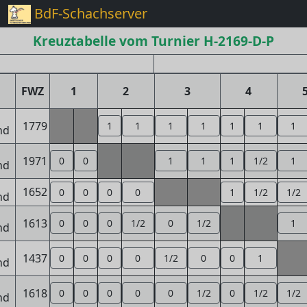
BdF-Schachserver
Kreuztabelle vom Turnier H-2169-D-P
FWZ
1
2
3
4
1779
1
1
1
1
1
1
1
1971
0
0
1
1
1
1/2
1
1652
0
0
0
0
1
1/2
1/2
1613
0
0
0
1/2
0
1/2
1
1437
0
0
0
0
1/2
0
0
1
1618
0
0
0
0
0
1/2
0
1/2
1/2