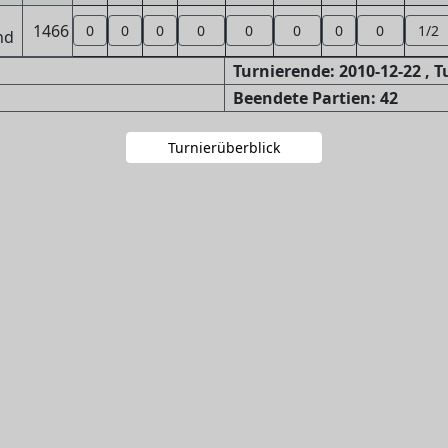
1466
0
0
0
0
0
0
0
0
1/2
Turnierende: 2010-12-22 , 
Beendete Partien: 42
Turnierüberblick