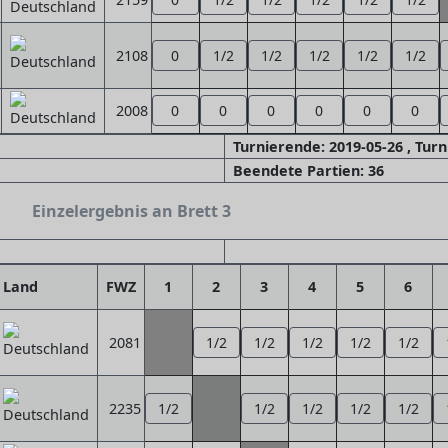
2108
0
1/2
1/2
1/2
1/2
1/2
2008
0
0
0
0
0
0
Turnierende: 2019-05-26 , Tur
Beendete Partien: 36
Einzelergebnis an Brett 3
Land
FWZ
1
2
3
4
5
6
2081
1/2
1/2
1/2
1/2
1/2
2235
1/2
1/2
1/2
1/2
1/2