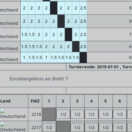
2
2
2
2
0
2
2
2
2.5
9
2
2
2
2
2
0
2
2
2.5
9
1.5
1.5
2
2
2
2
0
2
2.5
7
1.5
1.5
1.5
2
2
2
2
0
2.5
6
1
1.5
1.5
1
1.5
1.5
1.5
1.5
0
0
Turnierende: 2019-07-01 , Tur
Einzelergebnis an Brett 1
Land
FWZ
1
2
3
4
5
6
2218
1/2
1/2
1/2
1/2
1/2
2217
1/2
1/2
1/2
1/2
1/2