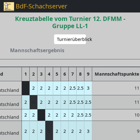
BdF-Schachserver
Kreuztabelle vom Turnier 12. DFMM -
Gruppe LL-1
Turnierüberblick
Mannschaftsergebnis
nd
1
2
3
4
5
6
7
8
9
Mannschaftspunkte
0
2
2
2
2
2
2.5
2.5
3
11
2
0
2
2
2
2
2.5
2.5
2.5
11
2
2
0
2
2
2
2
2.5
2.5
10
2
2
2
0
2
2
2
2
3
9