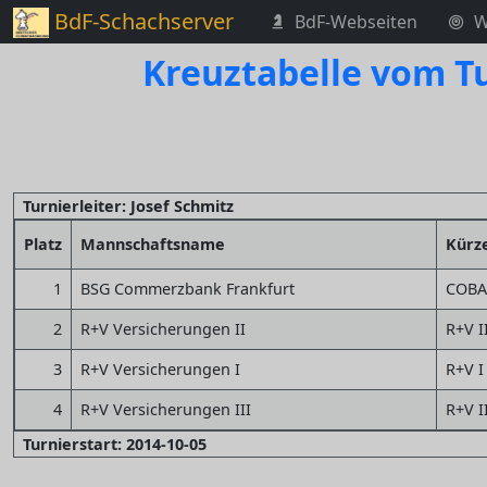
BdF-Schachserver
BdF-Webseiten
W
Kreuztabelle vom Tu
Turnierleiter: Josef Schmitz
Platz
Mannschaftsname
Kürz
1
BSG Commerzbank Frankfurt
COBA
2
R+V Versicherungen II
R+V I
3
R+V Versicherungen I
R+V I
4
R+V Versicherungen III
R+V I
Turnierstart: 2014-10-05