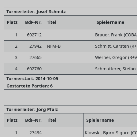
Turnierleiter: Josef Schmitz
Platz
BdF-Nr.
Titel
Spielername
1
602712
Brauer, Frank (COBA
2
27942
NFM-B
Schmitt, Carsten (R+V
3
27665
Werner, Gregor (R+V
4
602760
Schmutterer, Stefan 
Turnierstart: 2014-10-05
Gestartete Partien: 6
Turnierleiter: Jörg Pfalz
Platz
BdF-Nr.
Titel
Spielername
1
27434
Klowski, Björn-Sigurd (C