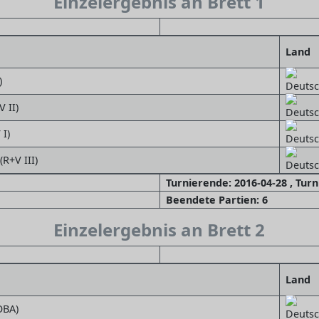
Einzelergebnis an Brett 1
Land
)
 II)
 I)
(R+V III)
Turnierende: 2016-04-28 , Tur
Beendete Partien: 6
Einzelergebnis an Brett 2
Land
OBA)