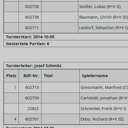
602758
Seidler, Lukas (R+V II)
602738
Baumann, Ulrich (R+V III)
602711
Leidorf, Sebastian (R+V I)
Turnierstart: 2014-10-05
Gestartete Partien: 6
Turnierleiter: Josef Schmitz
Platz
BdF-Nr.
Titel
Spielername
1
602713
Gressmann, Manfred (C
602759
Carlstedt, Jonathan (R+V 
22822
Schneider, Frank (R+V I)
4
602761
Ekbo, Richard (R+V III)