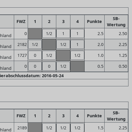
SB-
FWZ
1
2
3
4
Punkte
Wertung
0
1/2
1
1
2.5
2.50
2182
1/2
1/2
1
2.0
2.25
1727
0
1/2
1/2
1.0
1.25
0
0
0
1/2
0.5
0.50
nierabschlussdatum: 2016-05-24
SB-
FWZ
1
2
3
4
Punkte
Wertung
2189
1/2
1/2
1/2
1.5
2.25