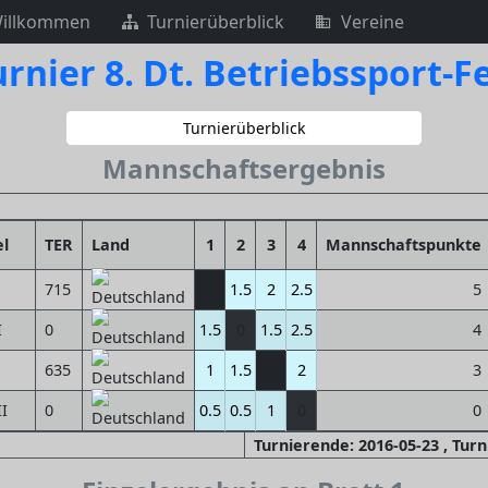
illkommen
Turnierüberblick
Vereine
rnier 8. Dt. Betriebssport-
Turnierüberblick
Mannschaftsergebnis
el
TER
Land
1
2
3
4
Mannschaftspunkte
715
0
1.5
2
2.5
5
I
0
1.5
0
1.5
2.5
4
635
1
1.5
0
2
3
II
0
0.5
0.5
1
0
0
Turnierende: 2016-05-23 , Tur