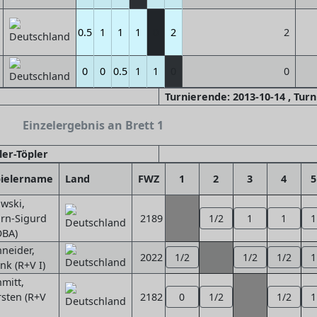
0.5
1
1
1
0
2
2
0
0
0.5
1
1
0
0
Turnierende: 2013-10-14 , Tur
Einzelergebnis an Brett 1
ler-Töpler
pielername
Land
FWZ
1
2
3
4
5
wski,
örn-Sigurd
2189
1/2
1
1
1
OBA)
neider,
2022
1/2
1/2
1/2
1
nk (R+V I)
mitt,
sten (R+V
2182
0
1/2
1/2
1