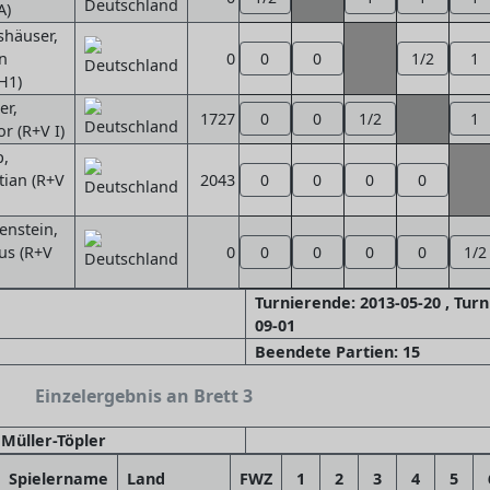
A)
shäuser,
n
0
0
0
1/2
1
H1)
er,
1727
0
0
1/2
1
r (R+V I)
p,
tian (R+V
2043
0
0
0
0
enstein,
us (R+V
0
0
0
0
0
1/2
Turnierende: 2013-05-20 , Tur
09-01
Beendete Partien: 15
Einzelergebnis an Brett 3
 Müller-Töpler
Spielername
Land
FWZ
1
2
3
4
5