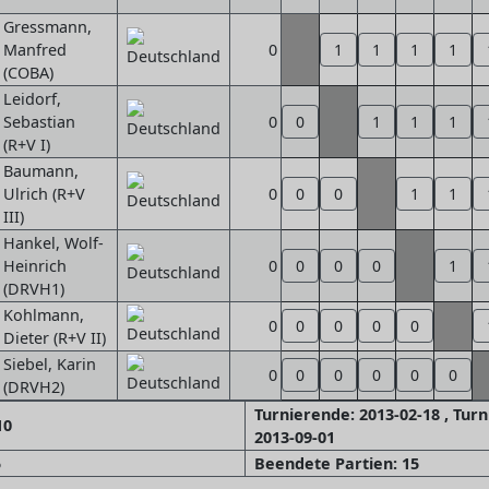
Gressmann,
Manfred
0
1
1
1
1
(COBA)
Leidorf,
Sebastian
0
0
1
1
1
(R+V I)
Baumann,
Ulrich (R+V
0
0
0
1
1
III)
Hankel, Wolf-
Heinrich
0
0
0
0
1
(DRVH1)
Kohlmann,
0
0
0
0
0
Dieter (R+V II)
Siebel, Karin
0
0
0
0
0
0
(DRVH2)
Turnierende: 2013-02-18 , Tur
10
2013-09-01
5
Beendete Partien: 15