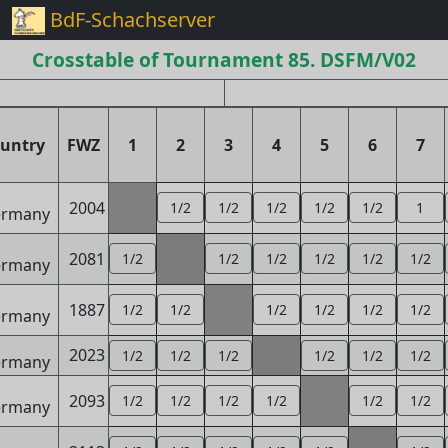
BdF-Schachserver
Crosstable of Tournament 85. DSFM/V02
untry
FWZ
1
2
3
4
5
6
7
2004
1/2
1/2
1/2
1/2
1/2
1
2081
1/2
1/2
1/2
1/2
1/2
1/2
1887
1/2
1/2
1/2
1/2
1/2
1/2
2023
1/2
1/2
1/2
1/2
1/2
1/2
2093
1/2
1/2
1/2
1/2
1/2
1/2