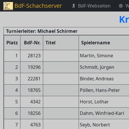
BdF-Schachserver
BdF-Webseiten
W
Kr
Turnierleiter: Michael Schirmer
Platz
BdF-Nr.
Titel
Spielername
1
28123
Martin, Simone
2
19296
Schmidt, Jürgen
3
22281
Binder, Andreas
4
18765
Pöllen, Hans-Peter
5
4342
Horst, Lothar
6
18256
Dahm, Winfried-Karl
7
4763
Seyb, Norbert