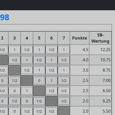
298
SB-
2
3
4
5
6
7
Punkte
Wertung
4.5
12.25
1/2
1
1/2
1
1/2
1
4.0
10.75
1/2
1
1/2
1
1/2
3.5
8.75
1/2
1/2
1
1/2
1
2.5
7.00
0
1/2
0
1
1/2
2.5
6.50
1/2
0
1
1/2
1/2
2.0
6.25
0
1/2
0
1/2
1/2
2.0
5.50
1/2
0
1/2
1/2
1/2