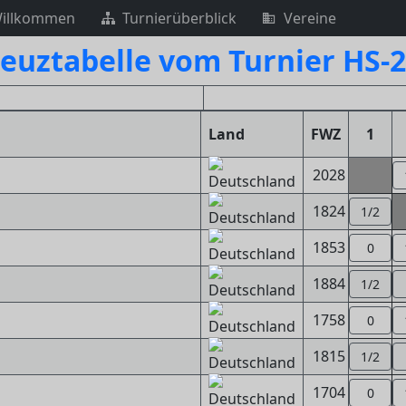
illkommen
Turnierüberblick
Vereine
euztabelle vom Turnier HS-
Land
FWZ
1
2028
1824
1/2
1853
0
1884
1/2
1758
0
1815
1/2
1704
0