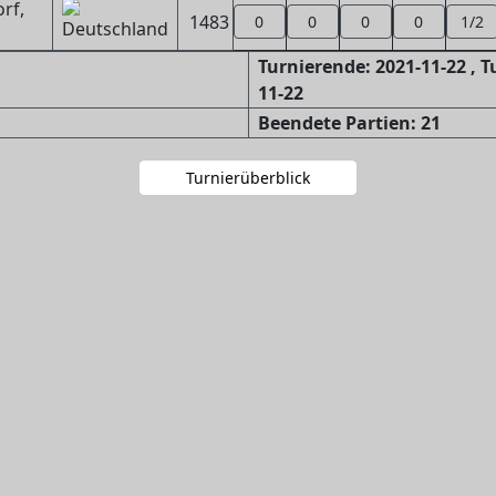
rf,
1483
0
0
0
0
1/2
Turnierende: 2021-11-22 , 
11-22
Beendete Partien: 21
Turnierüberblick