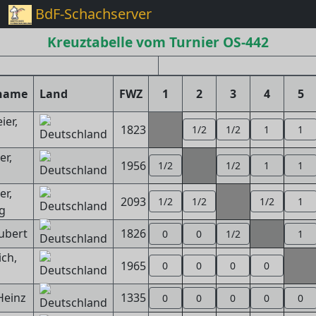
BdF-Schachserver
Kreuztabelle vom Turnier OS-442
rname
Land
FWZ
1
2
3
4
5
er,
1823
1/2
1/2
1
1
er,
1956
1/2
1/2
1
1
r,
2093
1/2
1/2
1/2
1
g
ubert
1826
0
0
1/2
1
ich,
1965
0
0
0
0
Heinz
1335
0
0
0
0
0