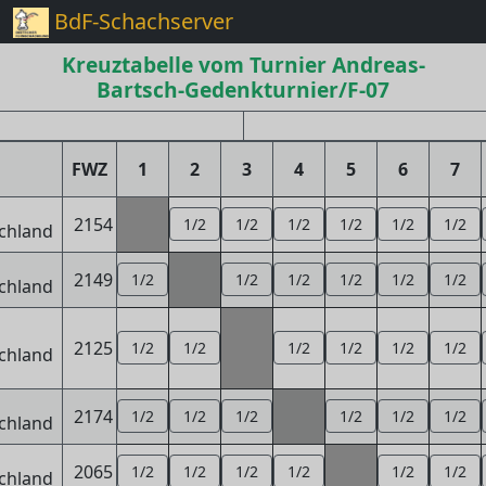
BdF-Schachserver
Kreuztabelle vom Turnier Andreas-
Bartsch-Gedenkturnier/F-07
FWZ
1
2
3
4
5
6
7
2154
1/2
1/2
1/2
1/2
1/2
1/2
2149
1/2
1/2
1/2
1/2
1/2
1/2
2125
1/2
1/2
1/2
1/2
1/2
1/2
2174
1/2
1/2
1/2
1/2
1/2
1/2
2065
1/2
1/2
1/2
1/2
1/2
1/2