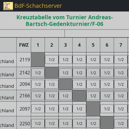
BdF-Schachserver
Kreuztabelle vom Turnier Andreas-
Bartsch-Gedenkturnier/F-06
FWZ
1
2
3
4
5
6
7
2119
1/2
1/2
1/2
1/2
1/2
1/2
2142
1/2
1/2
1/2
1/2
1/2
1/2
2094
1/2
1/2
1/2
1/2
1/2
1/2
2166
1/2
1/2
1/2
1/2
1/2
1/2
2097
1/2
1/2
1/2
1/2
1/2
1/2
2250
1/2
1/2
1/2
1/2
1/2
1/2