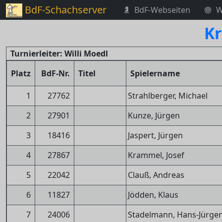
BdF-Schachserver
BdF-Webseiten
W
Kr
Turnierleiter: Willi Moedl
Platz
BdF-Nr.
Titel
Spielername
1
27762
Strahlberger, Michael
2
27901
Kunze, Jürgen
3
18416
Jaspert, Jürgen
4
27867
Krammel, Josef
5
22042
Clauß, Andreas
6
11827
Jödden, Klaus
7
24006
Stadelmann, Hans-Jürge