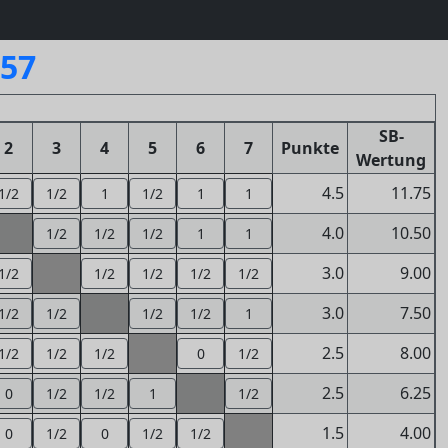
357
SB-
2
3
4
5
6
7
Punkte
Wertung
4.5
11.75
1/2
1/2
1
1/2
1
1
4.0
10.50
1/2
1/2
1/2
1
1
3.0
9.00
1/2
1/2
1/2
1/2
1/2
3.0
7.50
1/2
1/2
1/2
1/2
1
2.5
8.00
1/2
1/2
1/2
0
1/2
2.5
6.25
0
1/2
1/2
1
1/2
1.5
4.00
0
1/2
0
1/2
1/2