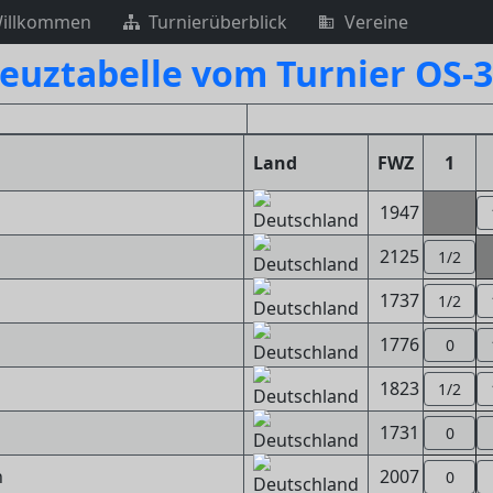
illkommen
Turnierüberblick
Vereine
euztabelle vom Turnier OS-
Land
FWZ
1
1947
2125
1/2
1737
1/2
1776
0
1823
1/2
1731
0
n
2007
0