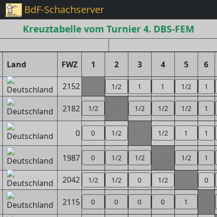
BdF-Schachserver
Kreuztabelle vom Turnier 4. DBS-FEM
Land
FWZ
1
2
3
4
5
6
2152
1/2
1
1
1/2
1
2182
1/2
1/2
1/2
1/2
1
0
0
1/2
1/2
1
1
1987
0
1/2
1/2
1/2
1
2042
1/2
1/2
0
1/2
0
2115
0
0
0
0
1