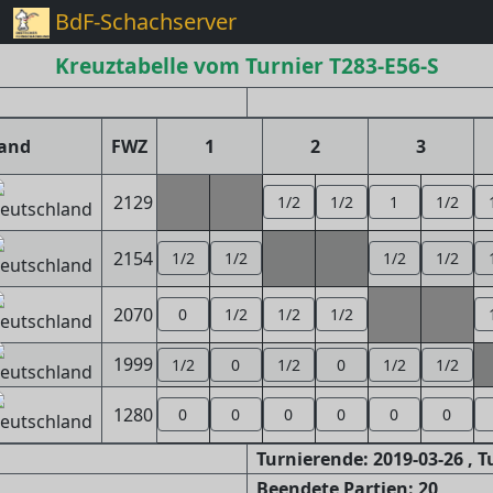
BdF-Schachserver
Kreuztabelle vom Turnier T283-E56-S
and
FWZ
1
2
3
2129
1/2
1/2
1
1/2
2154
1/2
1/2
1/2
1/2
2070
0
1/2
1/2
1/2
1999
1/2
0
1/2
0
1/2
1/2
1280
0
0
0
0
0
0
Turnierende: 2019-03-26 , 
Beendete Partien: 20