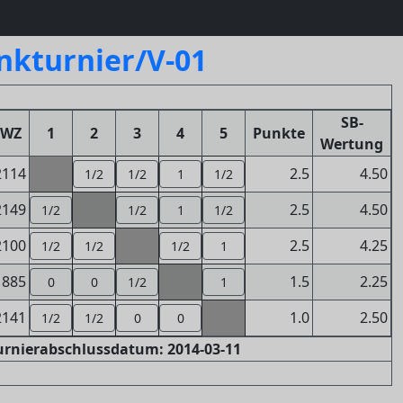
nkturnier/V-01
SB-
FWZ
1
2
3
4
5
Punkte
Wertung
2114
2.5
4.50
1/2
1/2
1
1/2
2149
2.5
4.50
1/2
1/2
1
1/2
2100
2.5
4.25
1/2
1/2
1/2
1
1885
1.5
2.25
0
0
1/2
1
2141
1.0
2.50
1/2
1/2
0
0
Turnierabschlussdatum: 2014-03-11