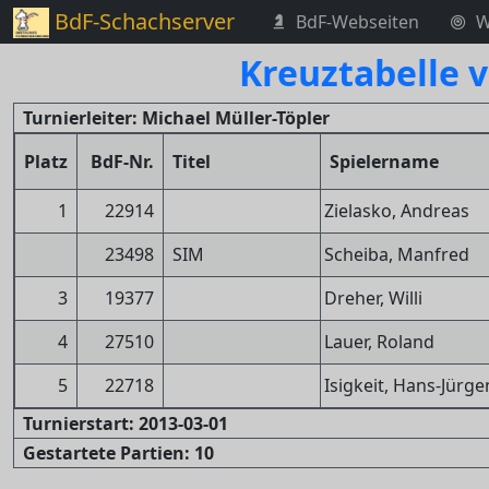
BdF-Schachserver
BdF-Webseiten
W
Kreuztabelle 
Turnierleiter: Michael Müller-Töpler
Platz
BdF-Nr.
Titel
Spielername
1
22914
Zielasko, Andreas
23498
SIM
Scheiba, Manfred
3
19377
Dreher, Willi
4
27510
Lauer, Roland
5
22718
Isigkeit, Hans-Jürge
Turnierstart: 2013-03-01
Gestartete Partien: 10