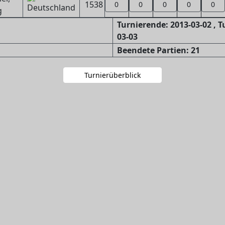
1538
0
0
0
0
0
g
Turnierende: 2013-03-02 , 
03-03
Beendete Partien: 21
Turnierüberblick