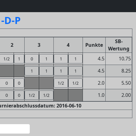
1-D-P
SB-
2
3
4
Punkte
Wertung
4.5
10.75
1/2
1
0
1
1
1
4.5
8.25
1
1
1
1
2.0
5.50
0
0
1/2
1/2
1.0
2.00
0
0
1/2
1/2
Turnierabschlussdatum: 2016-06-10