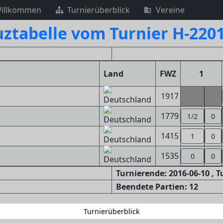
illkommen
Turnierüberblick
Vereine
ztabelle vom Turnier H-220
Land
FWZ
1
1917
1779
1/2
0
1415
1
0
1535
0
0
Turnierende: 2016-06-10 , 
Beendete Partien: 12
Turnierüberblick