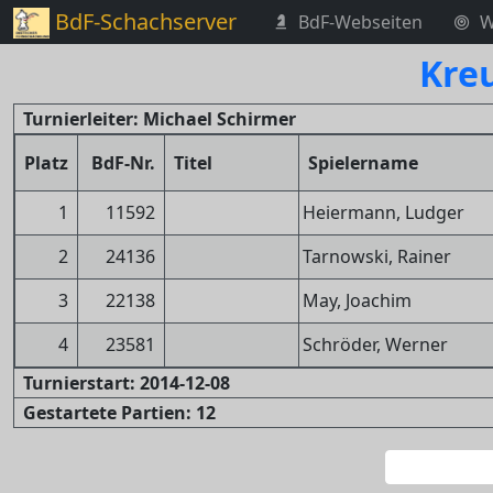
BdF-Schachserver
BdF-Webseiten
W
Kreu
Turnierleiter: Michael Schirmer
Platz
BdF-Nr.
Titel
Spielername
1
11592
Heiermann, Ludger
2
24136
Tarnowski, Rainer
3
22138
May, Joachim
4
23581
Schröder, Werner
Turnierstart: 2014-12-08
Gestartete Partien: 12