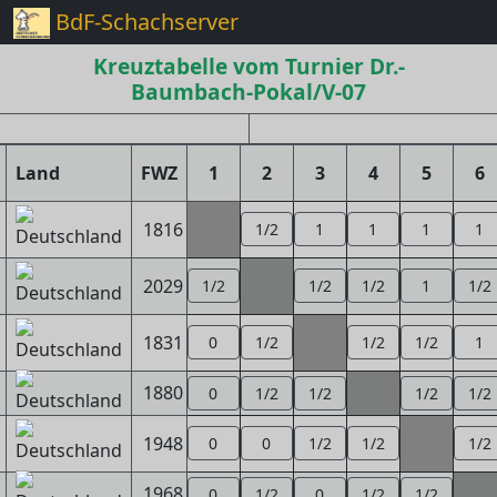
BdF-Schachserver
Kreuztabelle vom Turnier Dr.-
Baumbach-Pokal/V-07
Land
FWZ
1
2
3
4
5
6
1816
1/2
1
1
1
1
2029
1/2
1/2
1/2
1
1/2
1831
0
1/2
1/2
1/2
1
1880
0
1/2
1/2
1/2
1/2
1948
0
0
1/2
1/2
1/2
1968
0
1/2
0
1/2
1/2