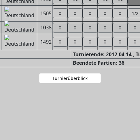
1505
0
0
0
0
0
1/2
1038
0
0
0
0
0
0
1492
0
0
0
0
0
0
Turnierende: 2012-04-14 , 
Beendete Partien: 36
Turnierüberblick