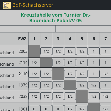
BdF-Schachserver
Kreuztabelle vom Turnier Dr.-
Baumbach-Pokal/V-05
FWZ
1
2
3
4
5
6
7
2003
1/2
1/2
1/2
1/2
1
1
2114
1/2
1/2
1/2
1/2
1
1
2110
1/2
1/2
1/2
1/2
1
1/2
1979
1/2
1/2
1/2
1/2
1/2
1
2038
1/2
1/2
1/2
1/2
1/2
1/2
1901
0
0
0
1/2
1/2
1/2